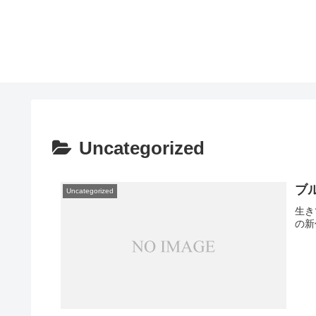
Uncategorized
ブ
Uncategorized
生き
の新